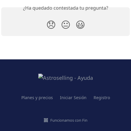
¿Ha quedado contestada tu pregunta?
😞
😐
😃
Planes y precios
Iniciar Sesión
Registro
Funcionamos con Fin