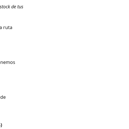
tock de tus 
a ruta 
tenemos 
 de 
)
o