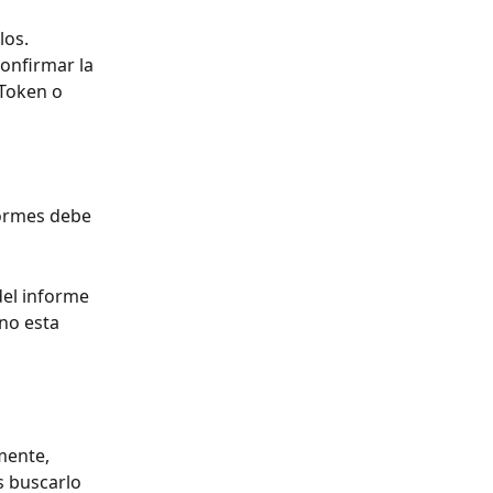
os. 
onfirmar la 
 Token o 
formes debe 
el informe 
no esta 
mente, 
 buscarlo 