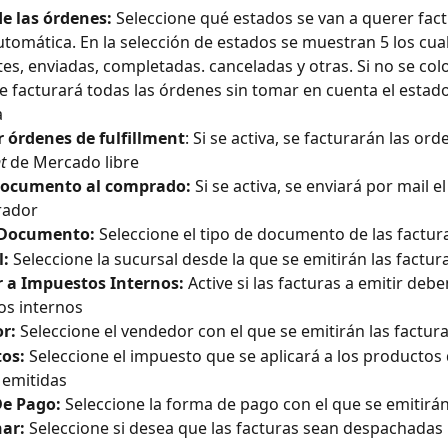
e las órdenes:
 Seleccione qué estados se van a querer fact
tomática. En la selección de estados se muestran 5 los cua
es, enviadas, completadas. canceladas y otras. Si no se col
e facturará todas las órdenes sin tomar en cuenta el estad
a
 órdenes de fulfillment
: Si se activa, se facturarán las ord
t 
de Mercado libre
documento al comprado:
 Si se activa, se enviará por mail 
rador
 Documento:
 Seleccione el tipo de documento de las factura
: 
Seleccione la sucursal desde la que se emitirán las factur
r a Impuestos Internos:
 Active si las facturas a emitir debe
os internos
r: 
Seleccione el vendedor con el que se emitirán las factur
os:
 Seleccione el impuesto que se aplicará a los productos 
 emitidas
e Pago: 
Seleccione la forma de pago con el que se emitirán
ar:
 Seleccione si desea que las facturas sean despachadas