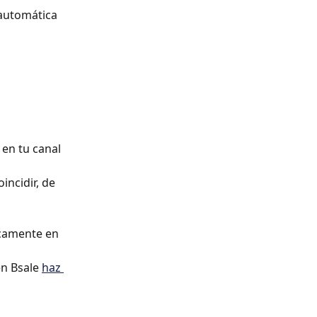
 automática 
 en tu canal 
ncidir, de 
icamente en 
n Bsale 
haz 