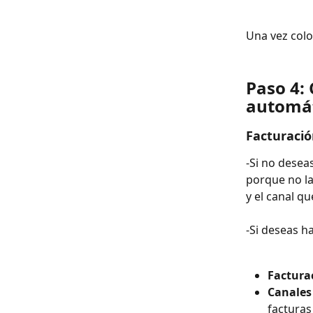
Una vez colo
Paso 4: 
automá
Facturació
-Si no desea
porque no la
y el canal q
-Si deseas h
Factura
Canales 
facturas