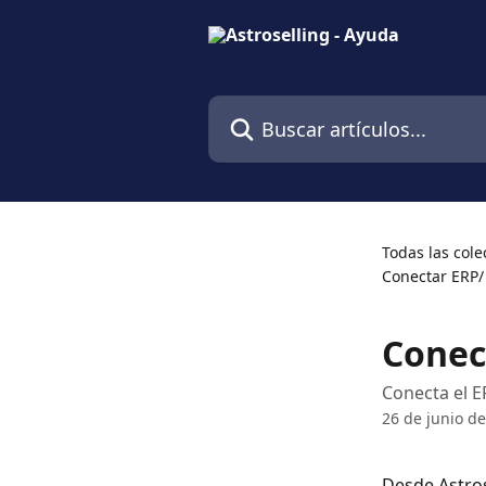
Ir al contenido principal
Buscar artículos...
Todas las cole
Conectar ERP/
Conec
Conecta el E
26 de junio d
Desde Astros