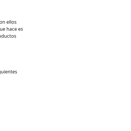
on ellos 
ue hace es 
oductos 
guientes 