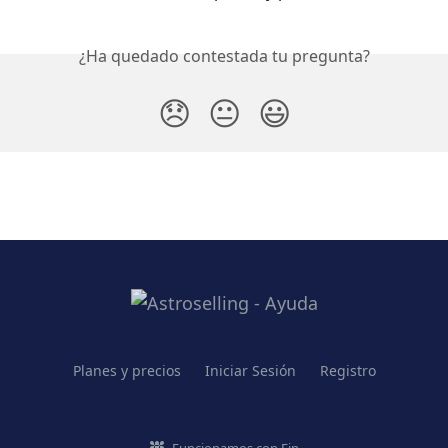
¿Ha quedado contestada tu pregunta?
😞
😐
😃
Planes y precios
Iniciar Sesión
Registro