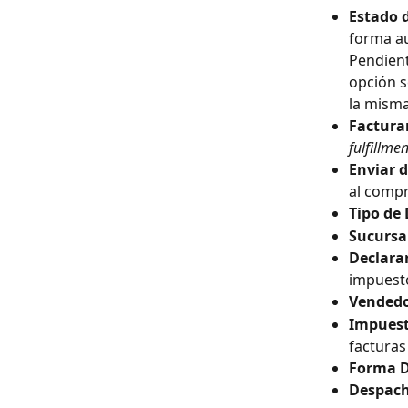
Estado d
forma au
Pendient
opción s
la mism
Facturar
fulfillmen
Enviar 
al comp
Tipo de
Sucursal
Declara
impuest
Vendedo
Impuest
facturas
Forma D
Despach