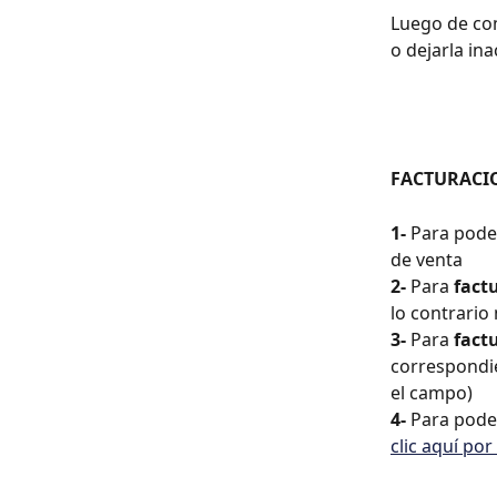
Luego de com
o dejarla inac
FACTURACI
1-
 Para pode
de venta
2- 
Para 
fact
lo contrario
3- 
Para 
factu
correspondie
el campo) 
4-
 Para pode
clic aquí por