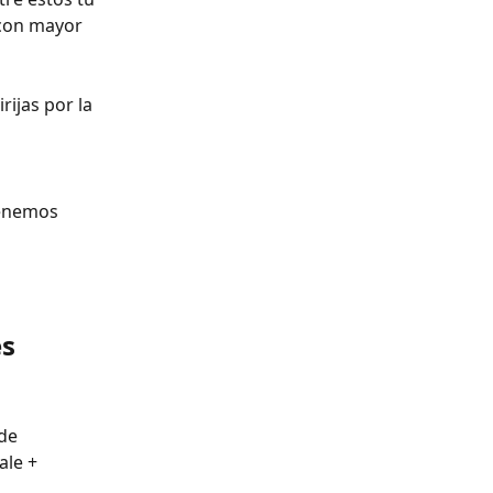
 con mayor 
ijas por la 
tenemos 
es
de 
ale + 