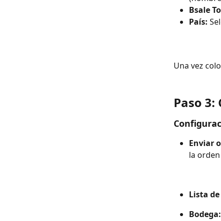
Bsale To
País: 
Se
Una vez colo
Paso 3: 
Configurac
Enviar o
la orden
Lista de
Bodega: