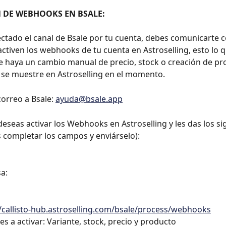
 DE WEBHOOKS EN BSALE:
ectado el canal de Bsale por tu cuenta, debes comunicarte c
activen los webhooks de tu cuenta en Astroselling, esto lo q
 haya un cambio manual de precio, stock o creación de pr
 se muestre en Astroselling en el momento.
orreo a Bsale: 
ayuda@bsale.app
deseas activar los Webhooks en Astroselling y les das los si
 completar los campos y enviárselo):
a:
//callisto-hub.astroselling.com/bsale/process/webhooks​
es a activar: Variante, stock, precio y producto