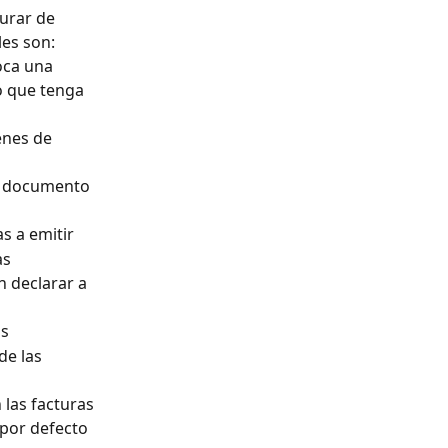
urar de 
les son:
oca una 
o que tenga 
enes de 
el documento 
s a emitir
as
n declarar a 
as
de las 
 las facturas
 por defecto