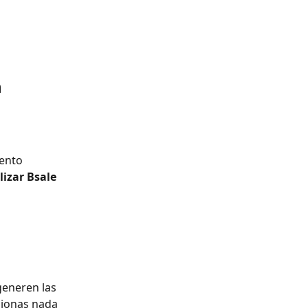
 
ento 
izar Bsale 
generen las 
cionas nada