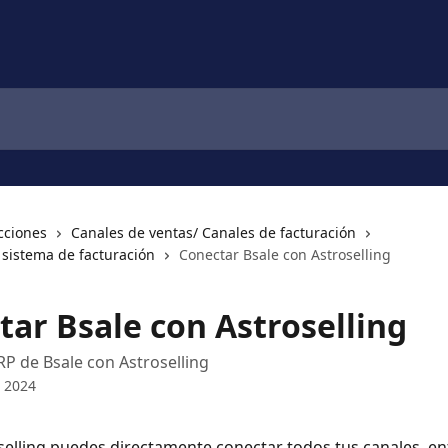
cciones
Canales de ventas/ Canales de facturación
 sistema de facturación
Conectar Bsale con Astroselling
tar Bsale con Astroselling
RP de Bsale con Astroselling
e 2024
elling puedes directamente conectar todos tus canales, ent