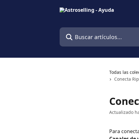
Ir al contenido principal
Buscar artículos...
Todas las cole
Conecta Rip
Conec
Actualizado h
Para conectar
Canales de 