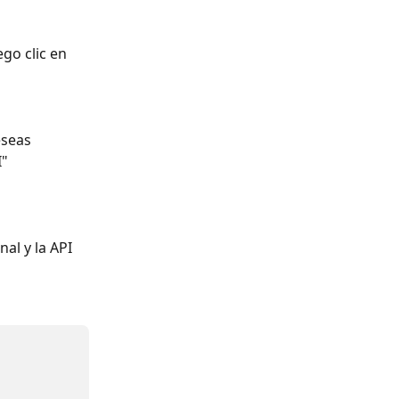
go clic en 
eseas 
I"
al y la API 