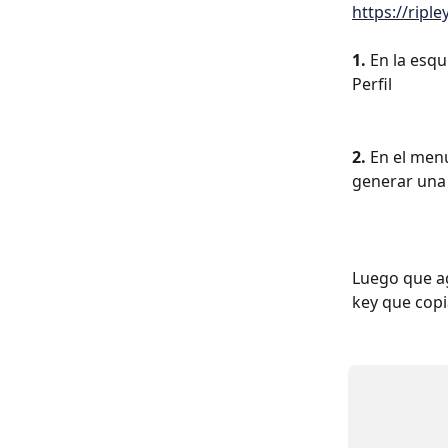
https://ripl
1. 
En la esqu
Perfil
2.
 En el menú
generar una 
Luego que ag
key que copi