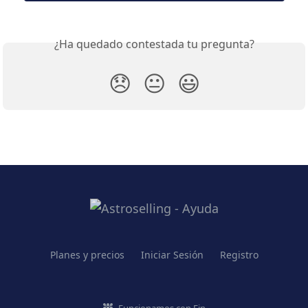
¿Ha quedado contestada tu pregunta?
😞
😐
😃
Planes y precios
Iniciar Sesión
Registro